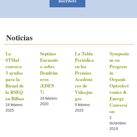
Inscríbete
Noticias
La
Séptimo
La Tabla
Symposiu
STMal
Encuentr
Periódica
m on
convoca
o sobre
en los
Progress
3 ayudas
Dendrím
Premios
in
para la
eros
Académi
Organic
Bienal de
(EDEN
cos de
Optoelect
la RSEQ
7)
Videojue
ronics &
en Bilbao
gos
Energy
18 febrero
Conversi
2020
24 febrero
5 febrero
on
2025
2020
2
diciembre
2019