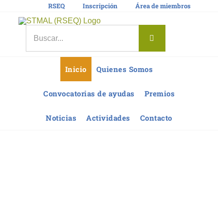
Saltar
RSEQ
Inscripción
Área de miembros
al
contenido
Buscar:
Inicio
Quienes Somos
Convocatorias de ayudas
Premios
Noticias
Actividades
Contacto